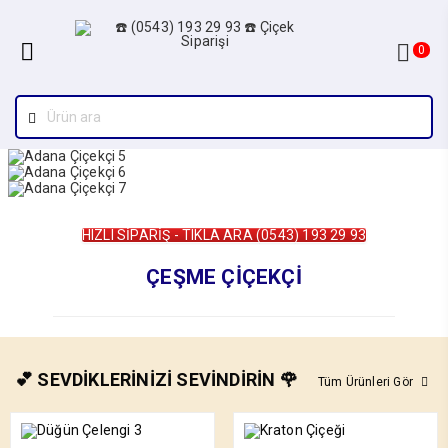
0
HIZLI SİPARİŞ - TIKLA ARA (0543) 193 29 93
ÇEŞME ÇİÇEKÇİ
💕 SEVDİKLERİNİZİ SEVİNDİRİN 🌹
Tüm Ürünleri Gör